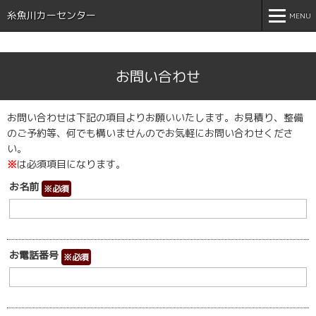
糸魚川カーセンター
MENU
MENU
お問い合わせ
ホーム
HOME
店舗案内
SHOP
お問い合わせは下記の項目よりお願いいたします。お見積り、整備
のご予約等、何でも構いませんのでお気軽にお問い合わせくださ
新車
NEW CAR
い。
中古車一覧
SALE
※
は必須項目になります。
お名前
※必須
車検・整備
MEINTENANCE
保険・修理
INSURANCE
展示車・試乗車
DISPLAY CAR
お電話番号
※必須
インスタグラム
INSTAGRAM